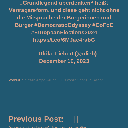
1
„Grundlegend überdenken“ heißt
0
Vertragsreform, und diese geht nicht ohne
,
die Mitsprache der Bürgerinnen und
2
Bürger
#DemocraticOdyssey
#CoFoE
0
2
#EuropeanElections2024
4
https://t.co/6MJac4rabG
— Ulrike Liebert (@ulieb)
December 16, 2023
Posted in
citizen empowering
EU's constitutional question
Navigazione
Previous Post:
“democratic odyssey”, towards a narrative